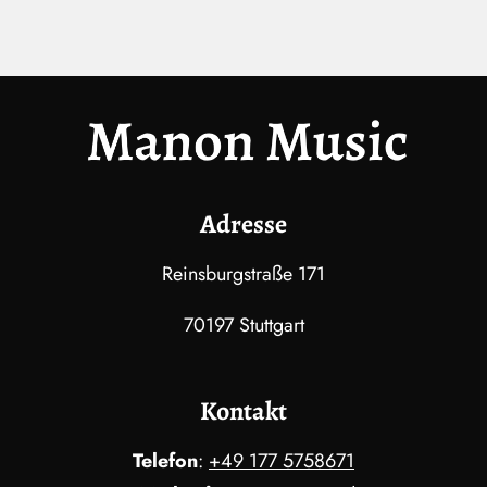
Neujahrskonzert Schenkon
DRK Stadthalle Nürtingen
Stadt Remseck, „White Night“ am Neckarstrand
Kunsttreff Winnenden
Adresse
Markthalle Winnenden
Reinsburgstraße 171
Insel Mainau Rosensoiree
70197 Stuttgart
Waiblingen erfrischt
Weihnachtsmarkt Waiblingen
Kontakt
Breuningerland Sindelfingen und Ludwigsburg
Telefon
:
+49 177 5758671